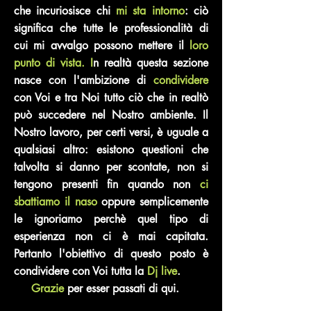
che incuriosisce chi
mi sta intorno
: ciò
significa che tutte le professionalità di
cui mi avvalgo possono mettere il
loro
punto di vista. I
n realtà questa sezione
nasce con l'ambizione di
condividere
con Voi e tra Noi tutto ciò che in realtò
può succedere nel Nostro ambiente. Il
Nostro lavoro, per certi versi, è uguale a
qualsiasi altro: esistono questioni che
talvolta si danno per scontate, non si
tengono presenti fin quando non
ci
sbattiamo il naso
oppure semplicemente
le ignoriamo perchè quel tipo di
esperienza non ci è mai capitata.
Pertanto l'obiettivo di questo posto è
condividere con Voi tutta la
Dj live
.
Grazie
per esser passati di qui.