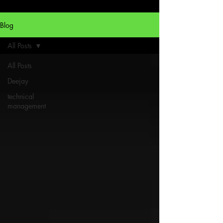
Blog
All Posts
All Posts
Deejay
technical
management