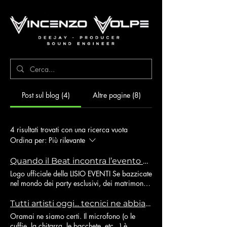
Post sul blog (4)
Altre pagine (8)
4 risultati trovati con una ricerca vuota
Ordina per:
Più rilevante
Quando il Beat incontra l’evento perfetto: La nuova collaborazione tra Vincenzo Volpe e Lisio Eventi!
Logo ufficiale della LISIO EVENTI Se bazzicate
nel mondo dei party esclusivi, dei matrimoni
da favola o semplicemente amate la musica
che fa vibrare l’anima, oggi abbiamo una
Tutti artisti oggi... tecnici ne abbiamo?
notizia di quelle che cambiano le regole del
Oramai ne siamo certi. Il microfono (o le
gioco. Mettetevi comodi, perché è nata
cuffie, la chitarra, le bacchete, etc...) è